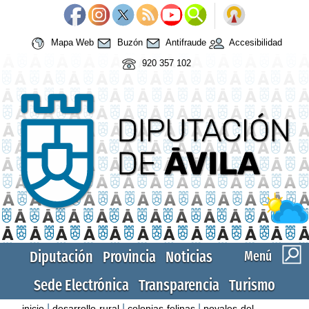
Mapa Web
Buzón
Antifraude
Accesibilidad
920 357 102
Diputación
Provincia
Noticias
Menú
Sede Electrónica
Transparencia
Turismo
|
|
|
inicio
desarrollo-rural
colonias-felinas
poyales-del-