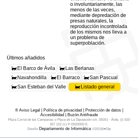
o involuntariamente, las
menos de las veces,
mediante depredación de
presas naturales, la
reproducción incontrolada
de los mismos nos lleva a
un problema de
superpoblación.
Últimos añadidos
El Barco de Ávila
Las Berlanas
Navahondilla
El Barraco
San Pascual
San Esteban del Valle
Listado general
® Aviso Legal
|
Política de privacidad
|
Protección de datos
|
Accesibilidad
|
Buzón Antifraude
Plaza Corral de las Campanas o Plaza de La Diputación s/n. 05001 - Ávila. (t) 920
357 102 (c) P-0500000-E.
Departamento de Informática
Diseño
©2019|I♥Dip