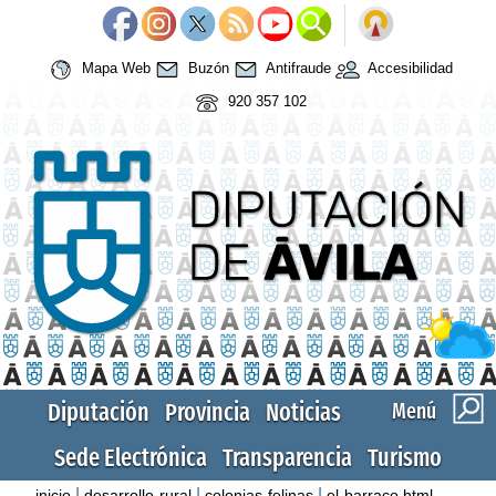
Mapa Web
Buzón
Antifraude
Accesibilidad
920 357 102
Diputación
Provincia
Noticias
Menú
Sede Electrónica
Transparencia
Turismo
|
|
|
inicio
desarrollo-rural
colonias-felinas
el-barraco.html