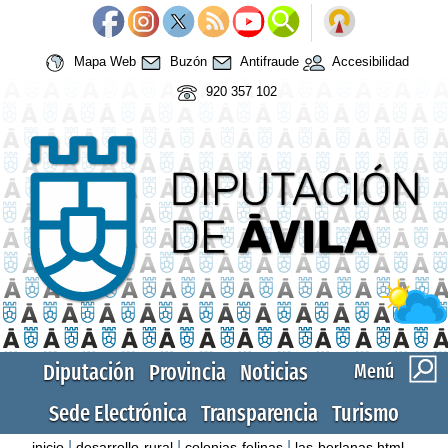
Mapa Web
Buzón
Antifraude
Accesibilidad
920 357 102
Diputación
Provincia
Noticias
Menú
Sede Electrónica
Transparencia
Turismo
|
|
|
inicio
desarrollo-rural
colonias-felinas
las-berlanas.html