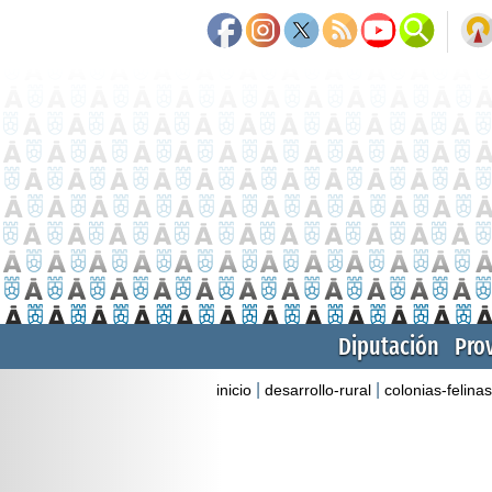
Diputación
Pro
|
|
inicio
desarrollo-rural
colonias-felinas