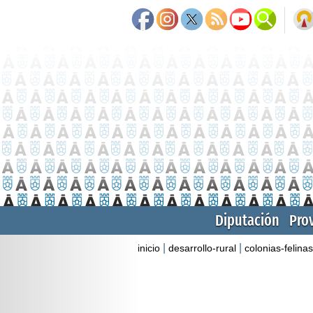
Diputación
Pro
|
|
inicio
desarrollo-rural
colonias-felinas