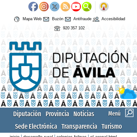
Mapa Web
Buzón
Antifraude
Accesibilidad
920 357 102
Diputación
Provincia
Noticias
Menú
Sede Electrónica
Transparencia
Turismo
|
|
|
inicio
desarrollo-rural
colonias-felinas
el-arenal.html