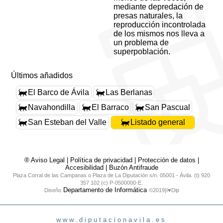
mediante depredación de
presas naturales, la
reproducción incontrolada
de los mismos nos lleva a
un problema de
superpoblación.
Últimos añadidos
El Barco de Ávila
Las Berlanas
Navahondilla
El Barraco
San Pascual
San Esteban del Valle
Listado general
® Aviso Legal
|
Política de privacidad
|
Protección de datos
|
Accesibilidad
|
Buzón Antifraude
Plaza Corral de las Campanas o Plaza de La Diputación s/n. 05001 - Ávila. (t) 920
357 102 (c) P-0500000-E.
Departamento de Informática
Diseño
©2019|I♥Dip
www.diputacionavila.es