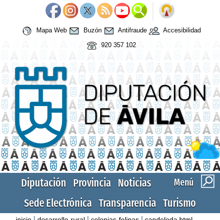
Mapa Web
Buzón
Antifraude
Accesibilidad
920 357 102
Diputación
Provincia
Noticias
Menú
Sede Electrónica
Transparencia
Turismo
|
|
|
inicio
desarrollo-rural
colonias-felinas
candeleda.html