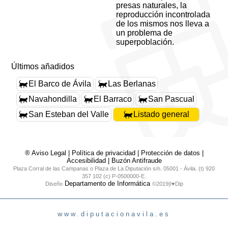
presas naturales, la
reproducción incontrolada
de los mismos nos lleva a
un problema de
superpoblación.
Últimos añadidos
El Barco de Ávila
Las Berlanas
Navahondilla
El Barraco
San Pascual
San Esteban del Valle
Listado general
® Aviso Legal
|
Política de privacidad
|
Protección de datos
|
Accesibilidad
|
Buzón Antifraude
Plaza Corral de las Campanas o Plaza de La Diputación s/n. 05001 - Ávila. (t) 920
357 102 (c) P-0500000-E.
Departamento de Informática
Diseño
©2019|I♥Dip
www.diputacionavila.es