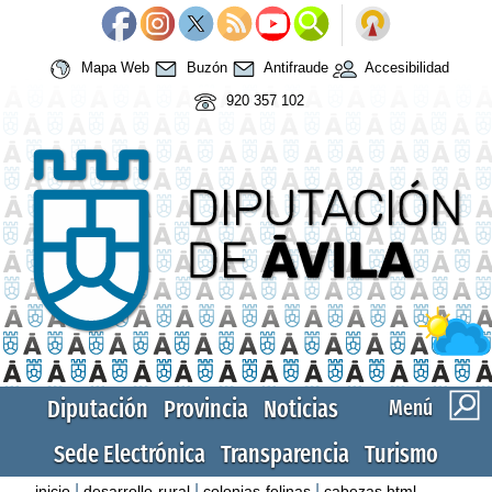
Mapa Web
Buzón
Antifraude
Accesibilidad
920 357 102
Diputación
Provincia
Noticias
Menú
Sede Electrónica
Transparencia
Turismo
|
|
|
inicio
desarrollo-rural
colonias-felinas
cabezas.html