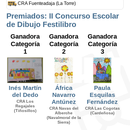
CRA Fuenteadaja (La Torre)
Premiados:
II Concurso Escolar
de Dibujo Festilibro
Ganadora
Ganadora
Ganadora
Categoría
Categoría
Categoría
1
2
3
Inés Martín
África
Paula
del Dedo
Navarro
Esquilas
Antúnez
Fernández
CRA Los
Regajales
CRA Navas del
CRA Las Cogotas
(Tiñosillos)
Alberche
(Cardeñosa)
(Navalmoral de la
Sierra)