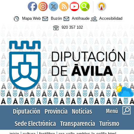
Mapa Web
Buzón
Antifraude
Accesibilidad
920 357 102
Diputación
Provincia
Noticias
Menú
Sede Electrónica
Transparencia
Turismo
|
|
|
inicio
cultura
festilibro
cra-valle-ambles-la-colilla.html