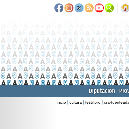
Diputación
Pro
|
|
|
inicio
cultura
festilibro
cra-fuenteada