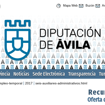
Mapa Web
Buzón
An
vincia
Noticias
Sede Electrónica
Transparencia
Tu
|
|
mpleo-temporal
2017
seis-auxiliares-administrativos.html
Recu
Oferta 