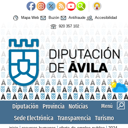
Mapa Web
Buzón
Antifraude
Accesibilidad
920 357 102
Diputación
Provincia
Noticias
Menú
Sede Electrónica
Transparencia
Turismo
|
|
|
inicio
recursos-humanos
oferta-de-empleo-publico
2024