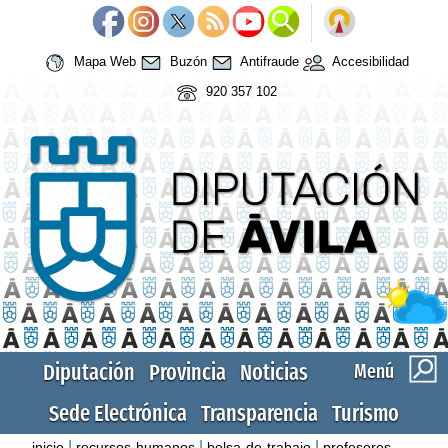
Mapa Web
Buzón
Antifraude
Accesibilidad
920 357 102
Diputación
Provincia
Noticias
Menú
Sede Electrónica
Transparencia
Turismo
|
|
|
inicio
recursos-humanos
bolsa-de-trabajo
profesores-