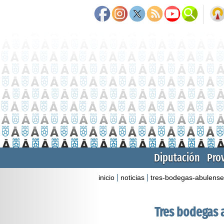
Diputación
Pro
|
|
inicio
noticias
tres-bodegas-abulenses
Tres bodegas 