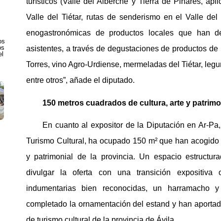
turísticos (Valle del Alberche y Tierra de Pinares, apl
Valle del Tiétar, rutas de senderismo en el Valle de
enogastronómicas de productos locales que han de
os
os
asistentes, a través de degustaciones de productos de
el
Torres, vino Agro-Urdiense, mermeladas del Tiétar, le
entre otros”, añade el diputado.
150 metros cuadrados de cultura, arte y patrim
En cuanto al expositor de la Diputación en Ar-Pa,
Turismo Cultural, ha ocupado 150 m² que han acogido y p
y patrimonial de la provincia. Un espacio estructu
divulgar la oferta con una transición expositiva
indumentarias bien reconocidas, un harramacho 
completado la ornamentación del estand y han aportado
de turismo cultural de la provincia de Ávila.