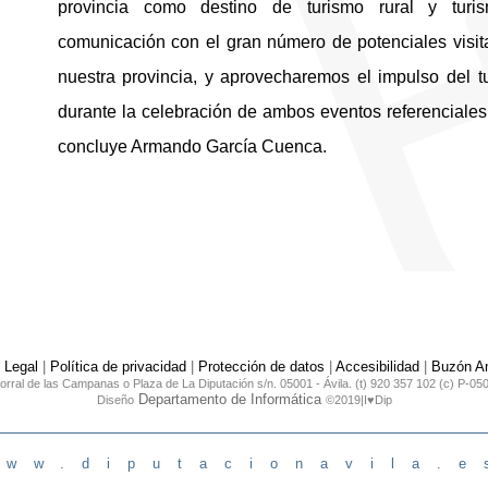
provincia como destino de turismo rural y turi
comunicación con el gran número de potenciales visit
nuestra provincia, y aprovecharemos el impulso del 
durante la celebración de ambos eventos referenciales 
concluye Armando García Cuenca.
 Legal
|
Política de privacidad
|
Protección de datos
|
Accesibilidad
|
Buzón An
orral de las Campanas o Plaza de La Diputación s/n. 05001 - Ávila. (t) 920 357 102 (c) P-05
Departamento de Informática
Diseño
©2019|I♥Dip
www.diputacionavila.e