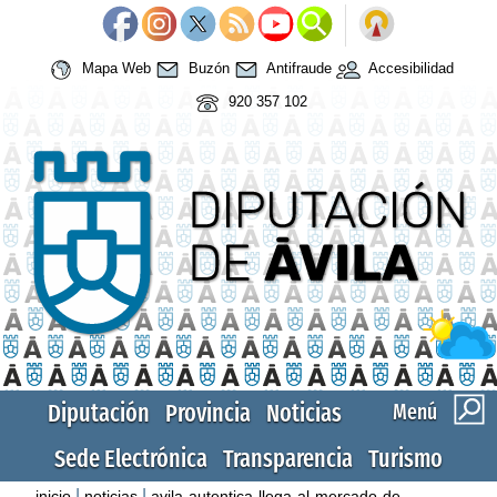
Mapa Web
Buzón
Antifraude
Accesibilidad
920 357 102
Diputación
Provincia
Noticias
Menú
Sede Electrónica
Transparencia
Turismo
|
|
inicio
noticias
avila-autentica-llega-al-mercado-de-