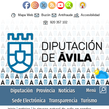
Mapa Web
Buzón
Antifraude
Accesibilidad
920 357 102
Diputación
Provincia
Noticias
Menú
Sede Electrónica
Transparencia
Turismo
|
|
inicio
noticias
la-riqueza-natural-de-avila-en-sendas-