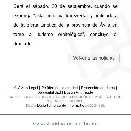
Será el sábado, 20 de septiembre, cuando se
exponga “esta iniciativa transversal y unificadora
de la oferta turística de la provincia de Ávila en
torno al turismo ornitológico”, concluye el
diputado.
Volver a las noticias
® Aviso Legal
|
Política de privacidad
|
Protección de datos
|
Accesibilidad
|
Buzón Antifraude
Plaza Corral de las Campanas o Plaza de La Diputación s/n. 05001 - Ávila. (t) 920
357 102 (c) P-0500000-E.
Departamento de Informática
Diseño
©2019|I♥Dip
www.diputacionavila.es