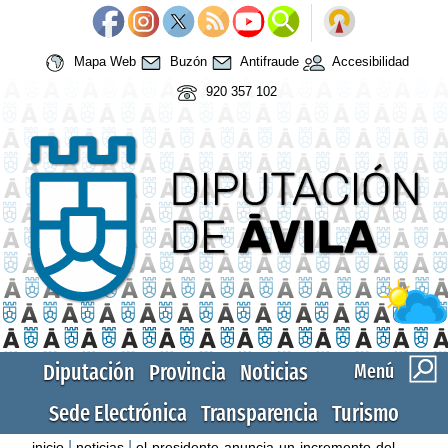
Mapa Web
Buzón
Antifraude
Accesibilidad
920 357 102
Diputación
Provincia
Noticias
Menú
Sede Electrónica
Transparencia
Turismo
|
|
inicio
noticias
el-presidente-anuncia-un-incremento-del-