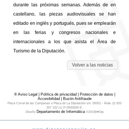
durante las próximas semanas. Además de en
castellano, las piezas audiovisuales se han
editado en inglés y portugués, pues se emplearán
en las ferias y congresos nacionales e
internacionales a los que asista el Área de
Turismo de la Diputación.
Volver a las noticias
® Aviso Legal
|
Política de privacidad
|
Protección de datos
|
Accesibilidad
|
Buzón Antifraude
Plaza Corral de las Campanas o Plaza de La Diputación s/n. 05001 - Ávila. (t) 920
357 102 (c) P-0500000-E.
Departamento de Informática
Diseño
©2019|I♥Dip