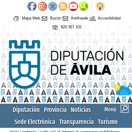
Mapa Web
Buzón
Antifraude
Accesibilidad
920 357 102
Diputación
Provincia
Noticias
Menú
Sede Electrónica
Transparencia
Turismo
|
|
inicio
noticias
avila-sal-al-interior-la-campana-publicitaria-