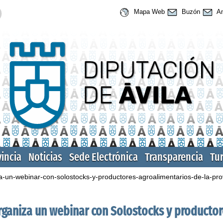
Mapa Web
Buzón
An
vincia
Noticias
Sede Electrónica
Transparencia
Tu
za-un-webinar-con-solostocks-y-productores-agroalimentarios-de-la-pro
organiza un webinar con Solostocks y producto