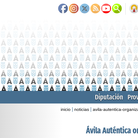
Diputación
Pro
|
|
inicio
noticias
avila-autentica-organi
Ávila Auténtica 