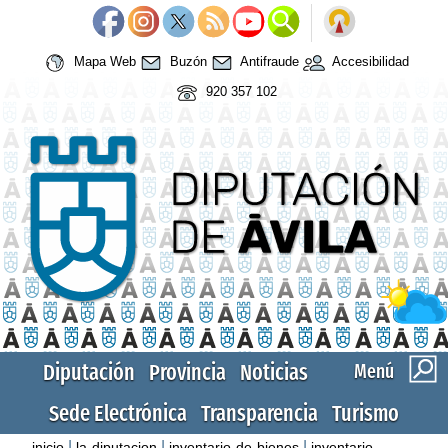
Mapa Web
Buzón
Antifraude
Accesibilidad
920 357 102
Diputación
Provincia
Noticias
Menú
Sede Electrónica
Transparencia
Turismo
|
|
|
inicio
la-diputacion
inventario-de-bienes
inventario-