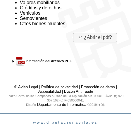
Valores mobiliarios
Créditos y derechos
Vehículos
Semovientes
Otros bienes muebles
¿Abrir el pdf?
Información del
archivo PDF
® Aviso Legal
|
Política de privacidad
|
Protección de datos
|
Accesibilidad
|
Buzón Antifraude
Plaza Corral de las Campanas o Plaza de La Diputación s/n. 05001 - Ávila. (t) 920
357 102 (c) P-0500000-E.
Departamento de Informática
Diseño
©2019|I♥Dip
www.diputacionavila.es