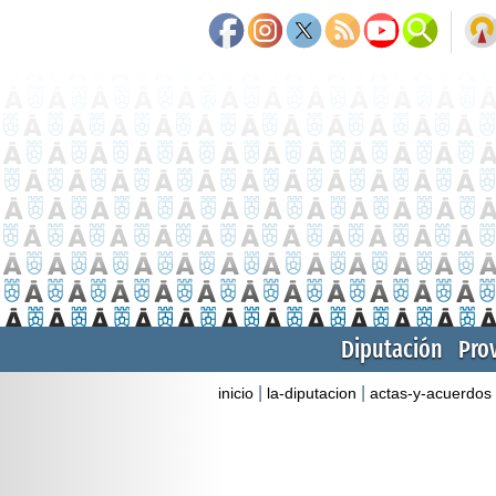
Diputación
Pro
|
|
inicio
la-diputacion
actas-y-acuerdos