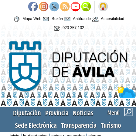
Mapa Web
Buzón
Antifraude
Accesibilidad
920 357 102
Diputación
Provincia
Noticias
Menú
Sede Electrónica
Transparencia
Turismo
|
|
|
inicio
la-diputacion
actas-y-acuerdos
plenos-