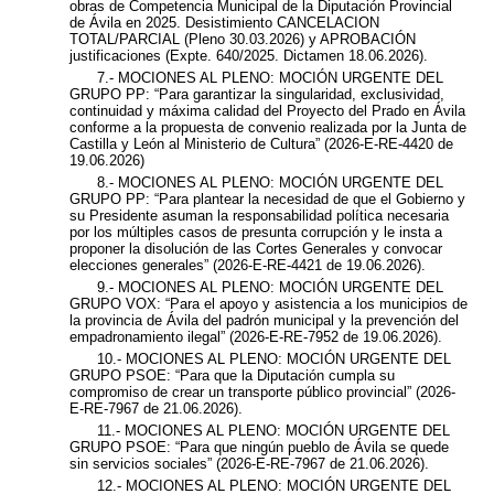
obras de Competencia Municipal de la Diputación Provincial
de Ávila en 2025. Desistimiento CANCELACION
TOTAL/PARCIAL (Pleno 30.03.2026) y APROBACIÓN
justificaciones (Expte. 640/2025. Dictamen 18.06.2026).
7.- MOCIONES AL PLENO: MOCIÓN URGENTE DEL
GRUPO PP: “Para garantizar la singularidad, exclusividad,
continuidad y máxima calidad del Proyecto del Prado en Ávila
conforme a la propuesta de convenio realizada por la Junta de
Castilla y León al Ministerio de Cultura” (2026-E-RE-4420 de
19.06.2026)
8.- MOCIONES AL PLENO: MOCIÓN URGENTE DEL
GRUPO PP: “Para plantear la necesidad de que el Gobierno y
su Presidente asuman la responsabilidad política necesaria
por los múltiples casos de presunta corrupción y le insta a
proponer la disolución de las Cortes Generales y convocar
elecciones generales” (2026-E-RE-4421 de 19.06.2026).
9.- MOCIONES AL PLENO: MOCIÓN URGENTE DEL
GRUPO VOX: “Para el apoyo y asistencia a los municipios de
la provincia de Ávila del padrón municipal y la prevención del
empadronamiento ilegal” (2026-E-RE-7952 de 19.06.2026).
10.- MOCIONES AL PLENO: MOCIÓN URGENTE DEL
GRUPO PSOE: “Para que la Diputación cumpla su
compromiso de crear un transporte público provincial” (2026-
E-RE-7967 de 21.06.2026).
11.- MOCIONES AL PLENO: MOCIÓN URGENTE DEL
GRUPO PSOE: “Para que ningún pueblo de Ávila se quede
sin servicios sociales” (2026-E-RE-7967 de 21.06.2026).
12.- MOCIONES AL PLENO: MOCIÓN URGENTE DEL