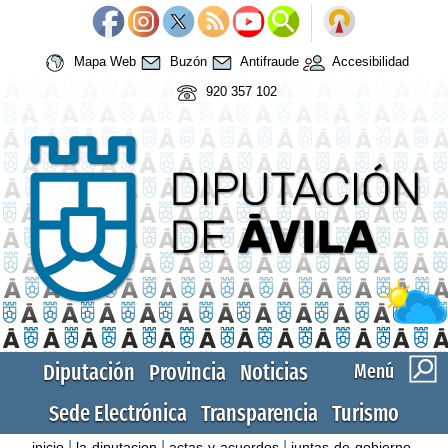
Mapa Web
Buzón
Antifraude
Accesibilidad
920 357 102
Diputación
Provincia
Noticias
Menú
Sede Electrónica
Transparencia
Turismo
|
|
|
inicio
la-diputacion
actas-y-acuerdos
juntas-de-gobierno