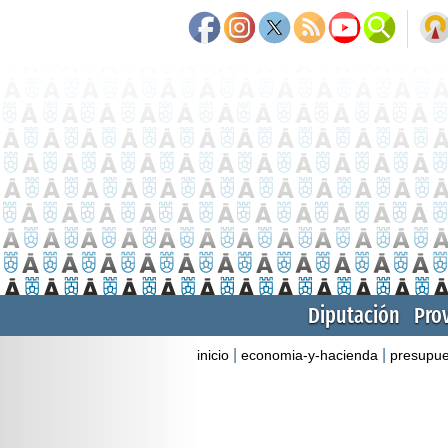
Diputación
Pro
|
|
inicio
economia-y-hacienda
presupue