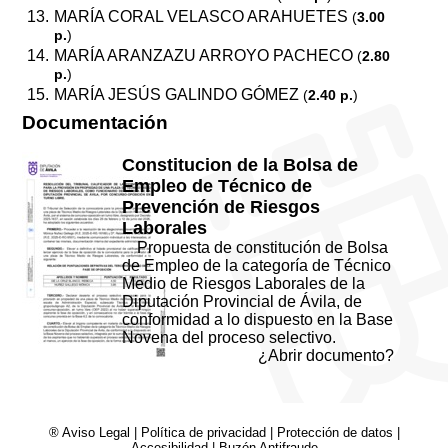
MARÍA CORAL VELASCO ARAHUETES
(
3.00
p.
)
MARÍA ARANZAZU ARROYO PACHECO
(
2.80
p.
)
MARÍA JESÚS GALINDO GÓMEZ
(
2.40 p.
)
Documentación
Constitucion de la Bolsa de
Empleo de Técnico de
Prevención de Riesgos
Laborales
Propuesta de constitución de Bolsa
de Empleo de la categoría de Técnico
Medio de Riesgos Laborales de la
Diputación Provincial de Ávila, de
conformidad a lo dispuesto en la Base
Novena del proceso selectivo.
¿Abrir documento?
® Aviso Legal
|
Política de privacidad
|
Protección de datos
|
Accesibilidad
|
Buzón Antifraude