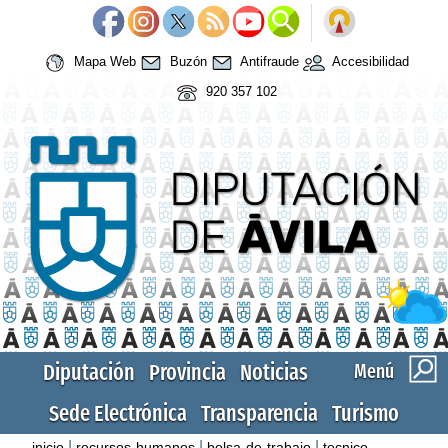
Mapa Web
Buzón
Antifraude
Accesibilidad
920 357 102
Diputación
Provincia
Noticias
Menú
Sede Electrónica
Transparencia
Turismo
|
|
|
inicio
recursos-humanos
bolsa-de-trabajo
tecnico-