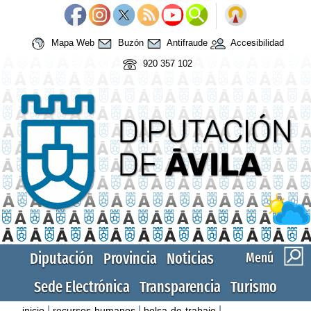
Mapa Web
Buzón
Antifraude
Accesibilidad
920 357 102
Diputación
Provincia
Noticias
Menú
Sede Electrónica
Transparencia
Turismo
|
|
|
inicio
recursos-humanos
bolsa-de-trabajo