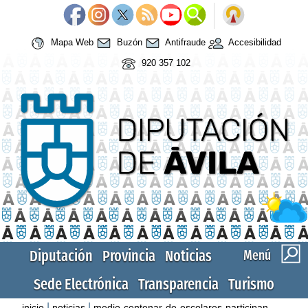
Mapa Web
Buzón
Antifraude
Accesibilidad
920 357 102
Diputación
Provincia
Noticias
Menú
Sede Electrónica
Transparencia
Turismo
|
|
inicio
noticias
medio-centenar-de-escolares-participan-