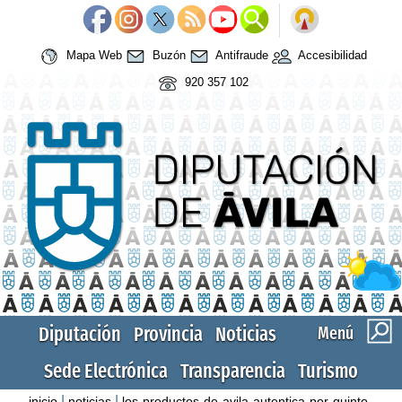
Mapa Web
Buzón
Antifraude
Accesibilidad
920 357 102
Diputación
Provincia
Noticias
Menú
Sede Electrónica
Transparencia
Turismo
|
|
inicio
noticias
los-productos-de-avila-autentica-por-quinto-