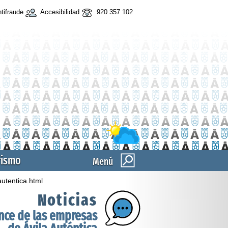
tifraude
Accesibilidad
920 357 102
rismo
Menú
autentica.html
Noticias
ance de las empresas