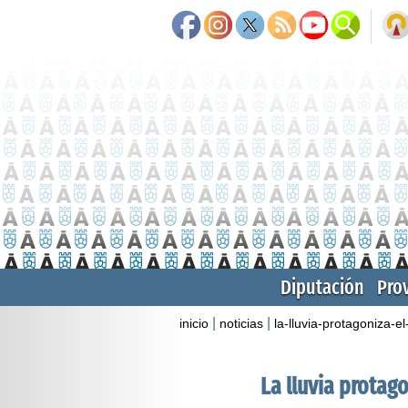
Diputación
Pro
|
|
inicio
noticias
la-lluvia-protagoniza-
La lluvia protag