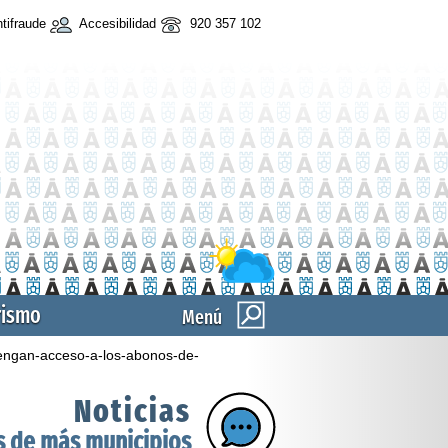
tifraude
Accesibilidad
920 357 102
rismo
Menú
tengan-acceso-a-los-abonos-de-
Noticias
os de más municipios