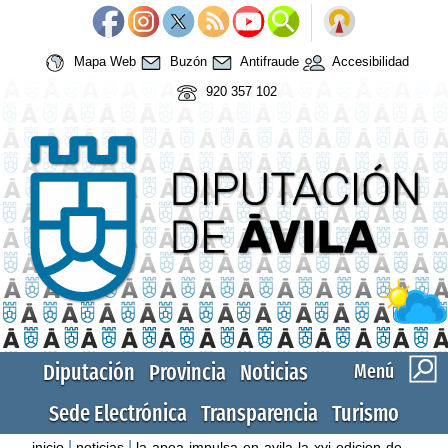
Mapa Web
Buzón
Antifraude
Accesibilidad
920 357 102
Diputación
Provincia
Noticias
Menú
Sede Electrónica
Transparencia
Turismo
|
|
inicio
noticias
la-apea-impulsa-en-avila-la-xvi-edicion-de-