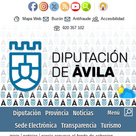
Mapa Web
Buzón
Antifraude
Accesibilidad
920 357 102
Diputación
Provincia
Noticias
Menú
Sede Electrónica
Transparencia
Turismo
|
|
inicio
noticias
garcia-renueva-el-fondo-de-cohesion-