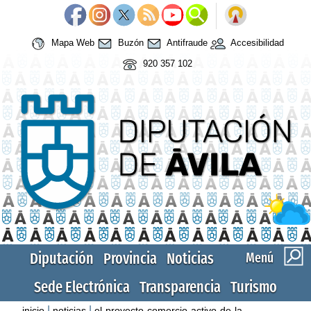
Mapa Web
Buzón
Antifraude
Accesibilidad
920 357 102
Diputación
Provincia
Noticias
Menú
Sede Electrónica
Transparencia
Turismo
|
|
inicio
noticias
el-proyecto-comercio-activo-de-la-