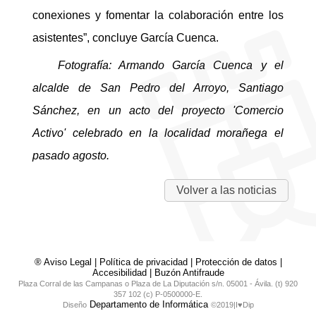
conexiones y fomentar la colaboración entre los
asistentes”, concluye García Cuenca.
Fotografía: Armando García Cuenca y el
alcalde de San Pedro del Arroyo, Santiago
Sánchez, en un acto del proyecto 'Comercio
Activo' celebrado en la localidad morañega el
pasado agosto.
Volver a las noticias
® Aviso Legal
|
Política de privacidad
|
Protección de datos
|
Accesibilidad
|
Buzón Antifraude
Plaza Corral de las Campanas o Plaza de La Diputación s/n. 05001 - Ávila. (t) 920
357 102 (c) P-0500000-E.
Departamento de Informática
Diseño
©2019|I♥Dip