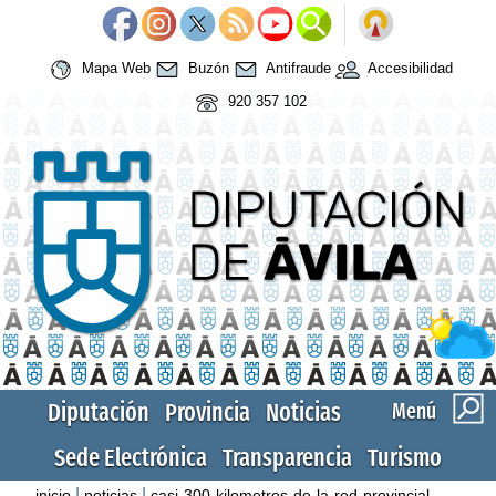
Mapa Web
Buzón
Antifraude
Accesibilidad
920 357 102
Diputación
Provincia
Noticias
Menú
Sede Electrónica
Transparencia
Turismo
|
|
inicio
noticias
casi-300-kilometros-de-la-red-provincial-