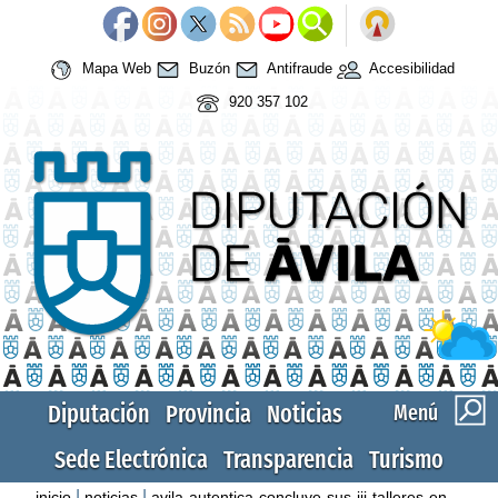
Mapa Web
Buzón
Antifraude
Accesibilidad
920 357 102
Diputación
Provincia
Noticias
Menú
Sede Electrónica
Transparencia
Turismo
|
|
inicio
noticias
avila-autentica-concluye-sus-iii-talleres-en-