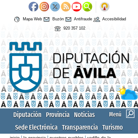
Mapa Web
Buzón
Antifraude
Accesibilidad
920 357 102
Diputación
Provincia
Noticias
Menú
Sede Electrónica
Transparencia
Turismo
|
|
|
inicio
la-provincia
nuestros-pueblos
vadillo-de-la-