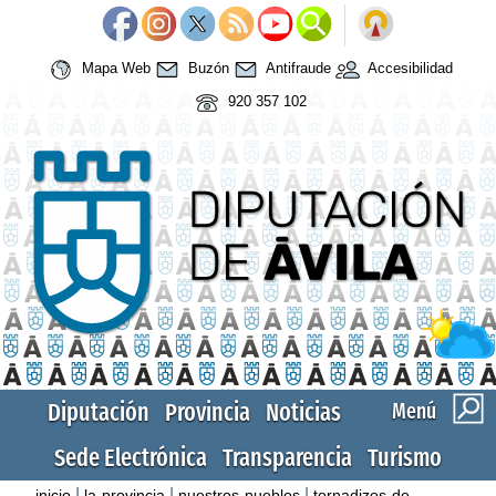
Mapa Web
Buzón
Antifraude
Accesibilidad
920 357 102
Diputación
Provincia
Noticias
Menú
Sede Electrónica
Transparencia
Turismo
|
|
|
inicio
la-provincia
nuestros-pueblos
tornadizos-de-