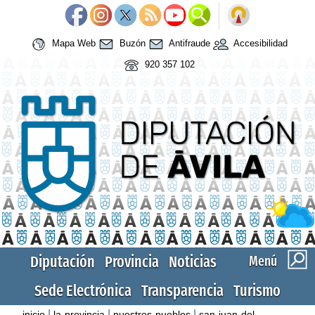
Mapa Web
Buzón
Antifraude
Accesibilidad
920 357 102
Diputación
Provincia
Noticias
Menú
Sede Electrónica
Transparencia
Turismo
|
|
|
inicio
la-provincia
nuestros-pueblos
san-juan-del-