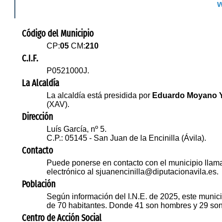
w
Código del Municipio
CP:
05
CM:
210
C.I.F.
P0521000J.
La Alcaldía
La alcaldía está presidida por
Eduardo Moyano 
(XAV).
Dirección
Luís García, nº 5.
C.P.: 05145 - San Juan de la Encinilla (Ávila).
Contacto
Puede ponerse en contacto con el municipio llam
electrónico al sjuanencinilla@diputacionavila.es.
Población
Según información del I.N.E. de 2025, este munici
de 70 habitantes. Donde 41 son hombres y 29 son
Centro de Acción Social