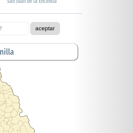
San Juan de la Encinilla
aceptar
nilla