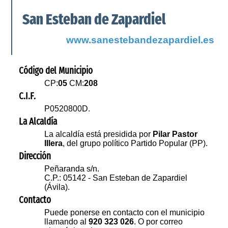
San Esteban de Zapardiel
www.sanestebandezapardiel.es
Código del Municipio
CP:
05
CM:
208
C.I.F.
P0520800D.
La Alcaldía
La alcaldía está presidida por
Pilar Pastor
Illera
, del grupo político Partido Popular (PP).
Dirección
Peñaranda s/n.
C.P.: 05142 - San Esteban de Zapardiel
(Ávila).
Contacto
Puede ponerse en contacto con el municipio
llamando al
920 323 026
. O por correo