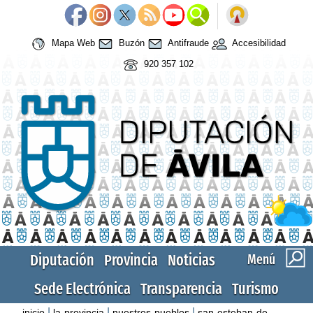
Mapa Web
Buzón
Antifraude
Accesibilidad
920 357 102
Diputación
Provincia
Noticias
Menú
Sede Electrónica
Transparencia
Turismo
|
|
|
inicio
la-provincia
nuestros-pueblos
san-esteban-de-