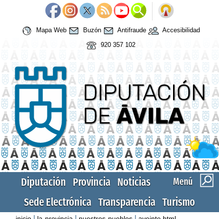
Mapa Web
Buzón
Antifraude
Accesibilidad
920 357 102
Diputación
Provincia
Noticias
Menú
Sede Electrónica
Transparencia
Turismo
|
|
|
inicio
la-provincia
nuestros-pueblos
aveinte.html