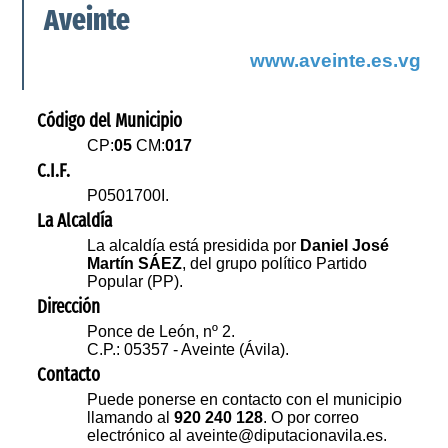
Aveinte
www.aveinte.es.vg
Código del Municipio
CP:
05
CM:
017
C.I.F.
P0501700I.
La Alcaldía
La alcaldía está presidida por
Daniel José
Martín SÁEZ
, del grupo político Partido
Popular (PP).
Dirección
Ponce de León, nº 2.
C.P.: 05357 - Aveinte (Ávila).
Contacto
Puede ponerse en contacto con el municipio
llamando al
920 240 128
. O por correo
electrónico al aveinte@diputacionavila.es.