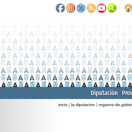
Diputación
Pro
|
|
inicio
la-diputacion
organos-de-gobie