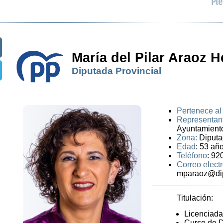
Ple
María del Pilar Araoz 
Diputada Provincial
Pertenece al
Representan
Ayuntamiento
Zona:
Diputad
Edad
: 53 añ
Teléfono
: 92
Correo elect
mparaoz@dip
Titulación:
Licenciada
Curso de 