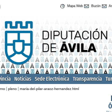
Mapa Web
Buzón
An
vincia
Noticias
Sede Electrónica
Transparencia
Tu
|
|
rno
pleno
maria-del-pilar-araoz-hernandez.html
Ó