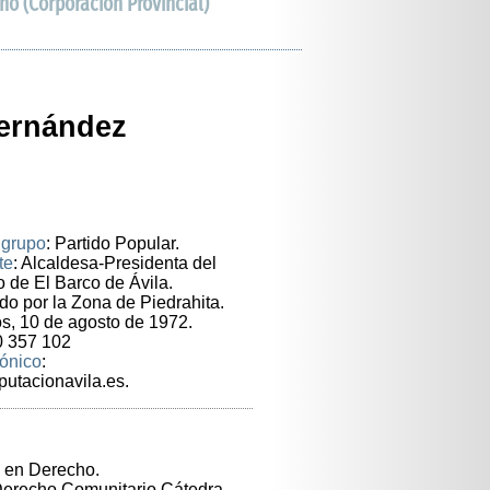
no (Corporación Provincial)
Hernández
 grupo
: Partido Popular.
te
: Alcaldesa-Presidenta del
 de El Barco de Ávila.
o por la Zona de Piedrahita.
os, 10 de agosto de 1972.
0 357 102
rónico
:
utacionavila.es.
 en Derecho.
Derecho Comunitario Cátedra