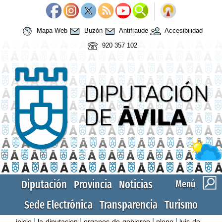
Mapa Web
Buzón
Antifraude
Accesibilidad
920 357 102
Diputación
Provincia
Noticias
Menú
Sede Electrónica
Transparencia
Turismo
|
|
|
|
inicio
la-diputacion
organos-de-gobierno
pleno
luis-de-