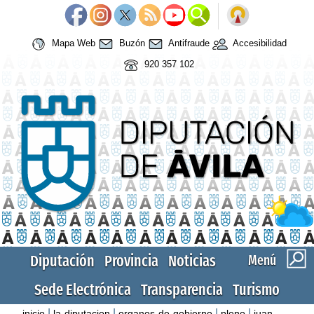
Mapa Web
Buzón
Antifraude
Accesibilidad
920 357 102
Diputación
Provincia
Noticias
Menú
Sede Electrónica
Transparencia
Turismo
|
|
|
|
inicio
la-diputacion
organos-de-gobierno
pleno
juan-