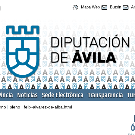
Mapa Web
Buzón
An
vincia
Noticias
Sede Electrónica
Transparencia
Tu
|
|
rno
pleno
felix-alvarez-de-alba.html
Ó