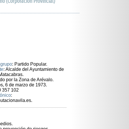
no (Corporación Provincial)
 grupo
: Partido Popular.
te
: Alcalde del Ayuntamiento de
Matacabras.
do por la Zona de Arévalo.
os, 6 de marzo de 1973.
0 357 102
rónico
:
utacionavila.es.
edios.
n prevención de riesgos