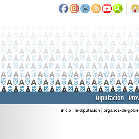
Diputación
Pro
|
|
inicio
la-diputacion
organos-de-gobie