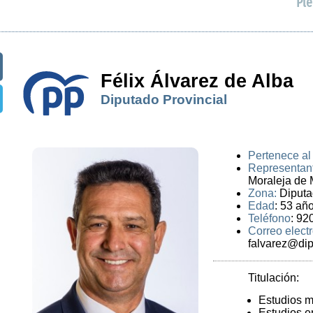
Ple
Félix Álvarez de Alba
Diputado Provincial
Pertenece al
Representan
Moraleja de 
Zona:
Diputa
Edad
: 53 añ
Teléfono
: 92
Correo elect
falvarez@dip
Titulación:
Estudios m
Estudios e