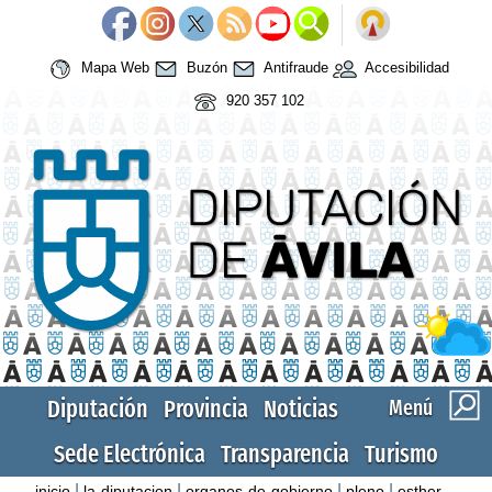
Mapa Web
Buzón
Antifraude
Accesibilidad
920 357 102
Diputación
Provincia
Noticias
Menú
Sede Electrónica
Transparencia
Turismo
|
|
|
|
inicio
la-diputacion
organos-de-gobierno
pleno
esther-