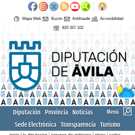
Mapa Web
Buzón
Antifraude
Accesibilidad
920 357 102
Diputación
Provincia
Noticias
Menú
Sede Electrónica
Transparencia
Turismo
|
|
|
|
inicio
la-diputacion
organos-de-gobierno
pleno
carlos-