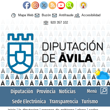
Mapa Web
Buzón
Antifraude
Accesibilidad
920 357 102
Diputación
Provincia
Noticias
Menú
Sede Electrónica
Transparencia
Turismo
|
|
|
|
inicio
la-diputacion
organos-de-gobierno
pleno
carlos-