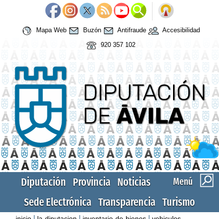
Mapa Web
Buzón
Antifraude
Accesibilidad
920 357 102
Diputación
Provincia
Noticias
Menú
Sede Electrónica
Transparencia
Turismo
|
|
|
inicio
la-diputacion
inventario-de-bienes
vehiculos-